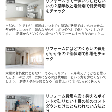
リフォームって一体いつしたらい
未分類
いの？築年数と場所別で目安時期
をチェック
当然のことですが、家屋はいつまでも新築の状態ではいられません。
年が経つにつれて、残念ながら少しずつ劣化して傷んでいくもので
す。 「新築からどのくらい経ったらリフォームすべきなのか」とい
う点について明確なルールなどはありませんが、目安...
リフォームにはどのくらいの費用
未分類
がかかるの？部位別で相場をチェ
ック
家屋の老朽化にともない、そろそろリフォームを考えようかなと思っ
たとき、やはり第一に気になるのは費用面、という方も少なくないで
しょう。 解体工事が必要となる「建替え」に比べたら安く抑えられ
そうだけれど、それにしても具体的にどんな工事に...
リフォーム費用を安く抑えるポイ
未分類
ントが知りたい！目の前のコスト
ダウンだけにとらわれない方法と
は