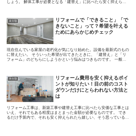
しょう。 解体工事が必要となる「建替え」に比べたら安く抑えられ
そうだけれど、それにしても具体的にどんな工事に...
リフォームで「できること」「で
未分類
きないこと」って？希望を叶える
ためにあらかじめチェック
現在住んでいる家屋の老朽化が気になり始めた。設備を最新式のもの
に替えたい。 そういった希望が出てきたときに、「建替え」と「リ
フォーム」のどちらにしようかという悩みはつきものです。 一般的
にリフォームは建替えよりも低予算でできる...
リフォーム費用を安く抑えるポイ
未分類
ントが知りたい！目の前のコスト
ダウンだけにとらわれない方法と
は
リフォーム工事は、新築工事や建替え工事に比べたら安価な工事とは
いえ、それでもある程度はまとまった金額が必要なものです。 でき
るだけ予算内で、それも安く抑えられたら嬉しい、そう思っている方
は多いでしょう。 ここでは、できるだけリ...